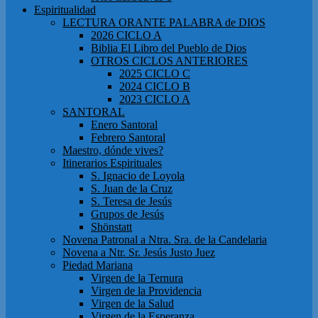
Espiritualidad
LECTURA ORANTE PALABRA de DIOS
2026 CICLO A
Biblia El Libro del Pueblo de Dios
OTROS CICLOS ANTERIORES
2025 CICLO C
2024 CICLO B
2023 CICLO A
SANTORAL
Enero Santoral
Febrero Santoral
Maestro, dónde vives?
Itinerarios Espirituales
S. Ignacio de Loyola
S. Juan de la Cruz
S. Teresa de Jesús
Grupos de Jesús
Shönstatt
Novena Patronal a Ntra. Sra. de la Candelaria
Novena a Ntr. Sr. Jesús Justo Juez
Piedad Mariana
Virgen de la Ternura
Virgen de la Providencia
Virgen de la Salud
Virgen de la Esperanza