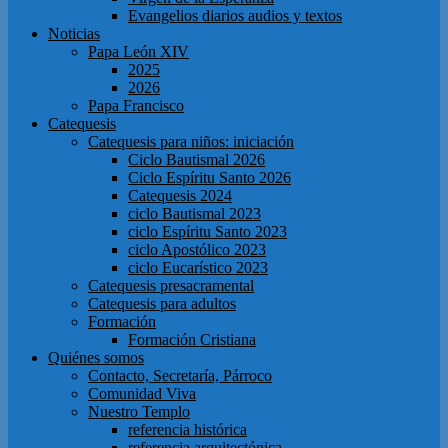
Evangelios diarios audios y textos
Noticias
Papa León XIV
2025
2026
Papa Francisco
Catequesis
Catequesis para niños: iniciación
Ciclo Bautismal 2026
Ciclo Espíritu Santo 2026
Catequesis 2024
ciclo Bautismal 2023
ciclo Espíritu Santo 2023
ciclo Apostólico 2023
ciclo Eucarístico 2023
Catequesis presacramental
Catequesis para adultos
Formación
Formación Cristiana
Quiénes somos
Contacto, Secretaría, Párroco
Comunidad Viva
Nuestro Templo
referencia histórica
referencia arquitectónica