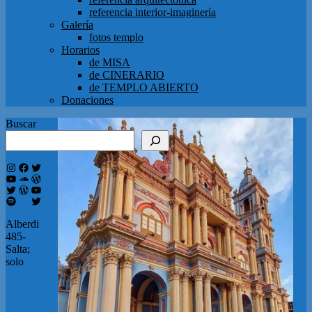
referencia interior-imaginería
Galería
fotos templo
Horarios
de MISA
de CINERARIO
de TEMPLO ABIERTO
Donaciones
Buscar
Instagram
Facebook
Twitter
YouTube
SoundCloud
WordPress
Twitter
WordPress
YouTube
Spotify
Twitter
Alberdi
485-
Salta;
solo